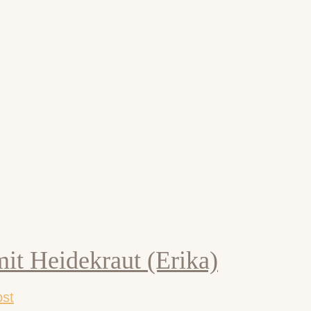
it Heidekraut (Erika)
bst