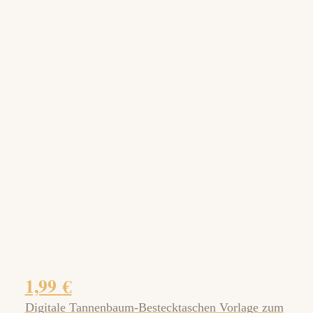
1,99
€
Digitale Tannenbaum-Bestecktaschen Vorlage zum