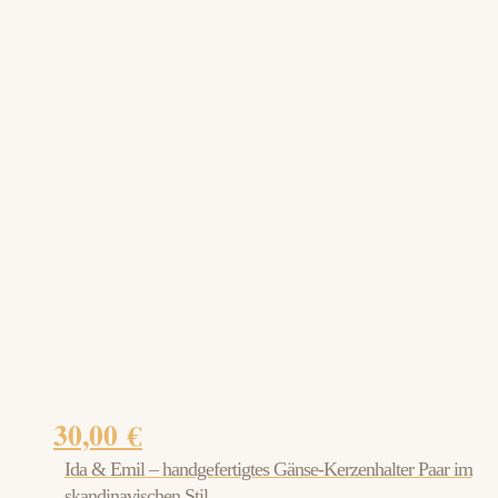
30,00
€
Ida & Emil – handgefertigtes Gänse-Kerzenhalter Paar im
skandinavischen Stil