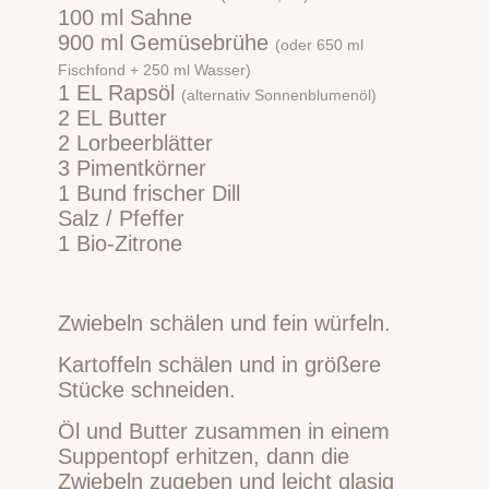
100
ml
Sahne
900
ml
Gemüsebrühe
(oder 650 ml
Fischfond + 250 ml Wasser)
1
EL
Rapsöl
(alternativ Sonnenblumenöl)
2
EL
Butter
2
Lorbeerblätter
3
Pimentkörner
1
Bund
frischer Dill
Salz / Pfeffer
1
Bio-Zitrone
Zwiebeln schälen und fein würfeln.
Kartoffeln schälen und in größere
Stücke schneiden.
Öl und Butter zusammen in einem
Suppentopf erhitzen, dann die
Zwiebeln zugeben und leicht glasig