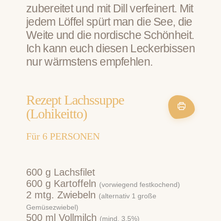
zubereitet und mit Dill verfeinert. Mit
jedem Löffel spürt man die See, die
Weite und die nordische Schönheit.
Ich kann euch diesen Leckerbissen
nur wärmstens empfehlen.
Rezept Lachssuppe
(Lohikeitto)
Für
6
PERSONEN
600
g
Lachsfilet
600
g
Kartoffeln
(vorwiegend festkochend)
2
mtg.
Zwiebeln
(alternativ 1 große
Gemüsezwiebel)
500
ml
Vollmilch
(mind. 3,5%)