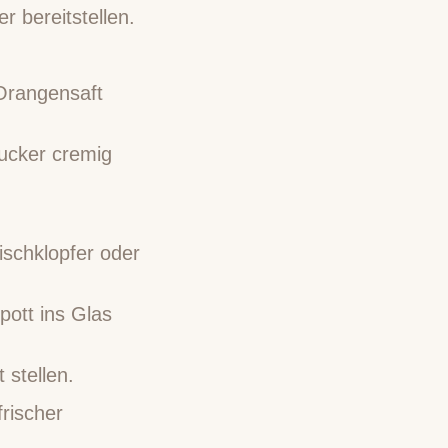
r bereitstellen.
Orangensaft
ucker cremig
ischklopfer oder
ott ins Glas
 stellen.
rischer