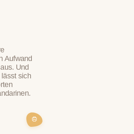
re
en Aufwand
 aus. Und
lässt sich
rten
andarinen.