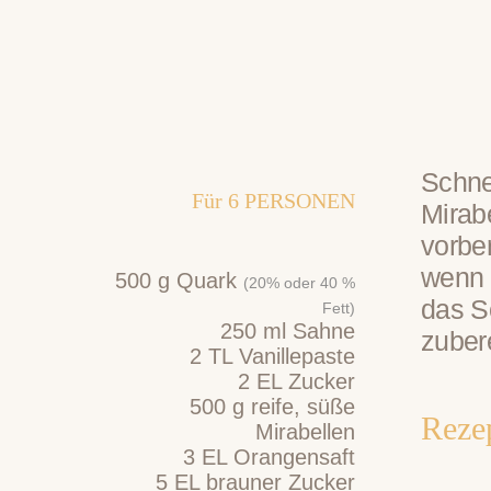
Schne
Für
6
PERSONEN
Mirab
vorbe
wenn 
500
g
Quark
(20% oder 40 %
das S
Fett)
250
ml
Sahne
zubere
2
TL
Vanillepaste
2
EL
Zucker
500
g
reife, süße
Rezep
Mirabellen
3
EL
Orangensaft
5
EL
brauner Zucker