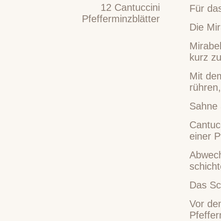
12
Cantuccini
Für das
Pfefferminzblätter
Die Mi
Mirabe
kurz z
Mit de
rühren,
Sahne 
Cantucc
einer P
Abwech
schicht
Das Sch
Vor dem
Pfeffer