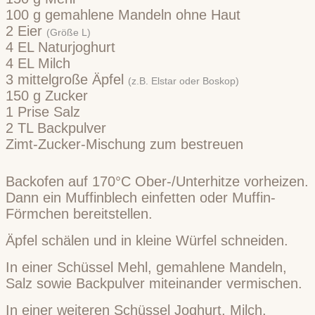
100
g
gemahlene Mandeln ohne Haut
2
Eier
(Größe L)
4
EL
Naturjoghurt
4
EL
Milch
3
mittelgroße Äpfel
(z.B. Elstar oder Boskop)
150
g
Zucker
1
Prise
Salz
2
TL
Backpulver
Zimt-Zucker-Mischung zum bestreuen
Backofen auf 170°C Ober-/Unterhitze vorheizen.
Dann ein Muffinblech einfetten oder Muffin-
Förmchen bereitstellen.
Äpfel schälen und in kleine Würfel schneiden.
In einer Schüssel Mehl, gemahlene Mandeln,
Salz sowie Backpulver miteinander vermischen.
In einer weiteren Schüssel Joghurt, Milch,