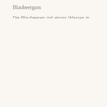
Blaubeerguss
Die Blaubeeren mit etwas Wasser in
einem Topf weichdünsten.
Anschließend pürieren und durch ein
Sieb drücken. Mit dem Puderzucker
vermischen und etwas Wasser
hinzugeben bis die gewünschte
Konsistenz erreicht ist.