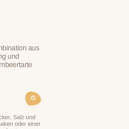
mbination aus
ng und
mbeertarte
cker, Salz und
haken oder einer