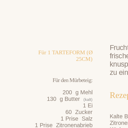
Fruch
Für
1
TARTEFORM (Ø
frisc
25CM)
knusp
zu ein
Für den Mürbeteig:
200
g
Mehl
Reze
130
g
Butter
(kalt)
1
Ei
60
Zucker
Kalte 
1
Prise
Salz
Zitron
1
Prise
Zitronenabrieb