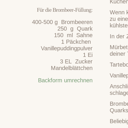
Küchen
Für die Brombeer-Füllung:
Wenn k
zu eine
400-500
g
Brombeeren
kühlste
250
g
Quark
150
ml
Sahne
In der
1
Päckchen
Mürbet
Vanillepuddingpulver
deiner
1
Ei
3
EL
Zucker
Tarteb
Mandelblättchen
Vanill
Backform umrechnen
Anschl
schlag
Brombe
Quarks
Beliebi