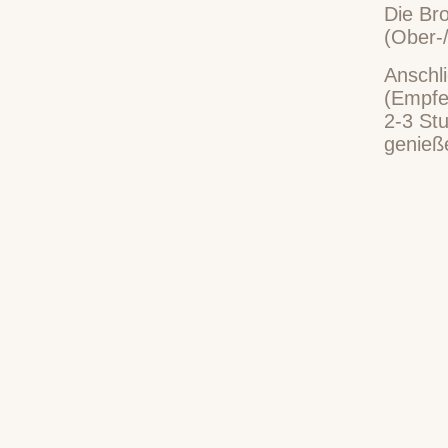
Die Br
(Ober-/
Anschl
(Empfe
2-3 St
genieß