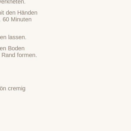
erkneten.
mit den Händen
a. 60 Minuten
en lassen.
 Den Boden
n Rand formen.
hön cremig