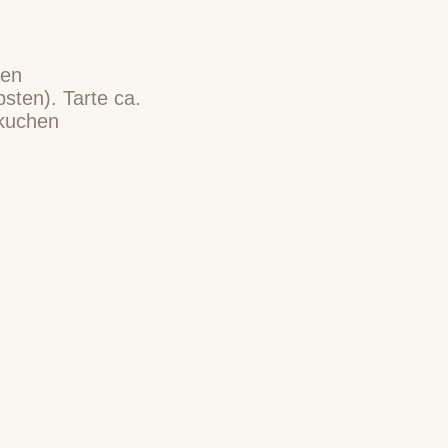
sen
bsten). Tarte ca.
kuchen