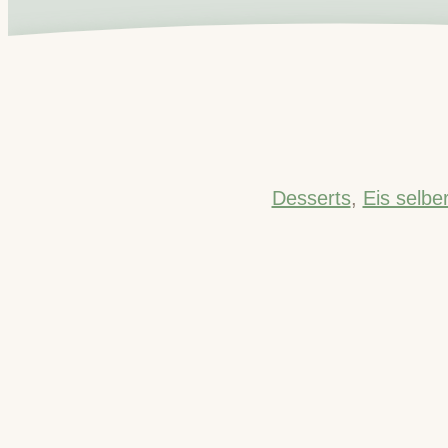
Desserts
,
Eis selb