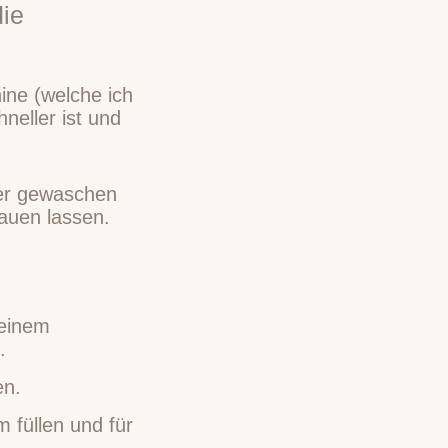
die
ine (welche ich
neller ist und
her gewaschen
tauen lassen.
 einem
.
en.
 füllen und für