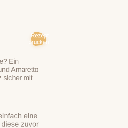
Rezept
drucken
e? Ein
 und Amaretto-
 sicher mit
infach eine
e diese zuvor