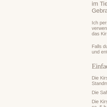
im Ti
Gebra
Ich per
verwend
das Ki
Falls 
und ent
Einfa
Die Ki
Standmi
Die Sa
Die Kir
ca. 5 h