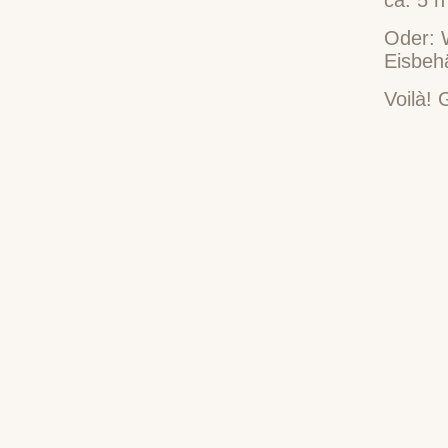
Oder: W
Eisbeh
Voilà!