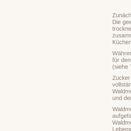
Zunäch
Die ge
trockn
zusamm
Küchen
Währen
für de
(siehe 
Zucker
vollstä
Waldme
und de
Waldme
aufgef
Waldme
Lebensm