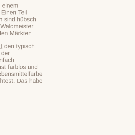
n einem
Einen Teil
n sind hübsch
 Waldmeister
 den Märkten.
t
den typisch
 der
infach
ast farblos und
ebensmittelfarbe
chtest. Das habe