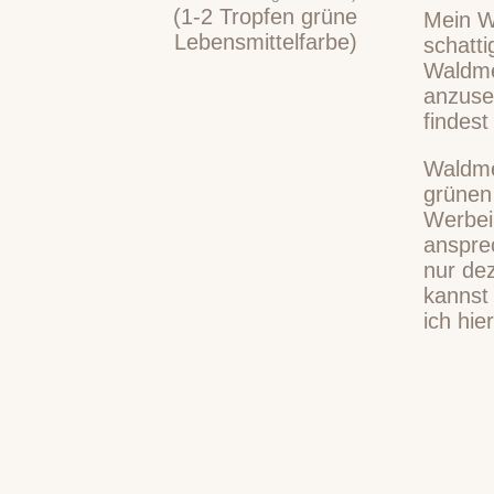
(1-2 Tropfen grüne
Mein W
Lebensmittelfarbe)
schatti
Waldme
anzuse
findes
Waldme
grünen
Werbein
ansprec
nur dez
kannst
ich hi