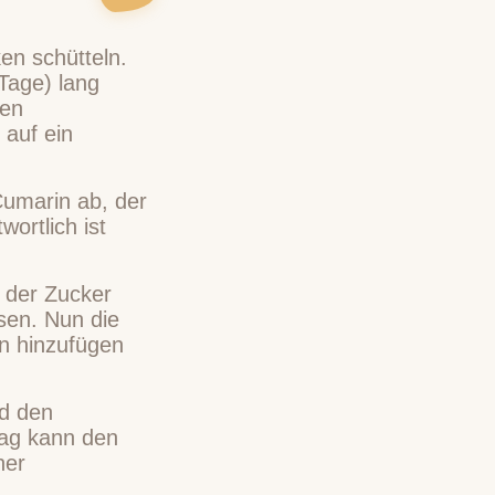
en schütteln.
Tage) lang
nen
auf ein
Cumarin ab, der
ortlich ist
h der Zucker
sen. Nun die
en hinzufügen
nd den
ag kann den
ner