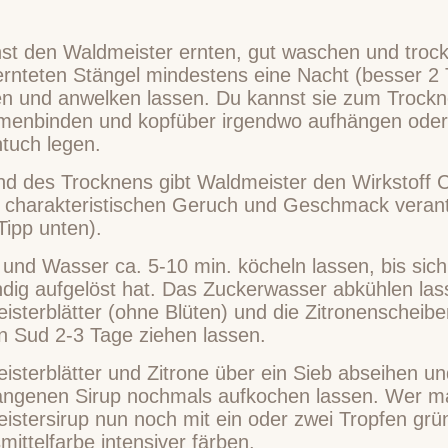
st den Waldmeister ernten, gut waschen und trock
ernteten Stängel mindestens eine Nacht (besser 2 
en und anwelken lassen. Du kannst sie zum Trock
enbinden und kopfüber irgendwo aufhängen oder 
tuch legen.
d des Trocknens gibt Waldmeister den Wirkstoff 
n charakteristischen Geruch und Geschmack verantw
Tipp unten).
 und Wasser ca. 5-10 min. köcheln lassen, bis sic
ndig aufgelöst hat. Das Zuckerwasser abkühlen las
isterblätter (ohne Blüten) und die Zitronenscheib
n Sud 2-3 Tage ziehen lassen.
isterblätter und Zitrone über ein Sieb abseihen u
angenen Sirup nochmals aufkochen lassen. Wer m
istersirup nun noch mit ein oder zwei Tropfen grü
ittelfarbe intensiver färben.