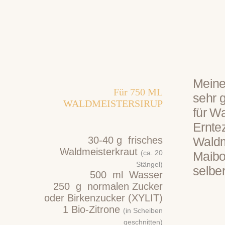
Meine
Für
750
ML
sehr 
WALDMEISTERSIRUP
für W
Erntez
30-40
g
frisches
Waldme
Waldmeisterkraut
(ca. 20
Maibo
Stängel)
selbe
500
ml
Wasser
250
g
normalen Zucker
oder Birkenzucker (XYLIT)
1
Bio-Zitrone
(in Scheiben
geschnitten)