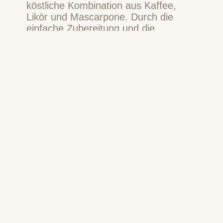
köstliche Kombination aus Kaffee,
Likör und Mascarpone. Durch die
einfache Zubereitung und die
harmonische Geschmackskomposition
ist Tiramisu weltweit bekannt und
beliebt geworden. Es ist ein wahrer
Klassiker der italienischen Küche und
wird bei vielen Gelegenheiten gerne
serviert.