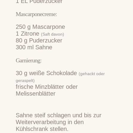
1
EL
Puderzucker
Mascarponecreme:
250
g
Mascarpone
1
Zitrone
(Saft davon)
80
g
Puderzucker
300
ml
Sahne
Garnierung:
30
g
weiße Schokolade
(gehackt oder
geraspelt)
frische Minzblätter oder
Melissenblätter
Sahne steif schlagen und bis zur
Weiterverarbeitung in den
Kühlschrank stellen.