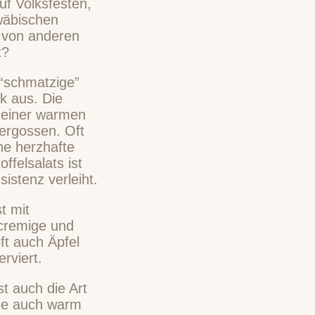
uf Volksfesten,
wäbischen
h von anderen
t?
 “schmatzige”
k aus. Die
t einer warmen
ergossen. Oft
ne herzhafte
ffelsalats ist
istenz verleiht.
t mit
 cremige und
oft auch Äpfel
rviert.
t auch die Art
rne auch warm