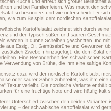
schen Küche und erfreut sich großer Beliebtheit a
rgärten und bei Familienfeiern. Was macht den sch
elsalat so besonders und wie unterscheidet er sic
en, wie zum Beispiel dem nordischen Kartoffelsala
wäbische Kartoffelsalat zeichnet sich durch seine
tenz und den typisch süßen und sauren Geschmac
feln werden in dünne Scheiben geschnitten und mi
de aus Essig, Öl, Gemüsebrühe und Gewürzen üb
zusätzlich Zwiebeln hinzugefügt, die dem Salat ei
rleihen. Eine Besonderheit des schwäbischen Karto
e Verwendung von Brühe, die ihm eine saftige Kons
nsatz dazu wird der nordische Kartoffelsalat meis
aise oder saurer Sahne zubereitet, was ihm eine
ere” Textur verleiht. Die nordische Variante enthält 
rken für eine fruchtige Note und wird häufig kalt se
terer Unterschied zwischen den beiden Varianten is
rvierung – der schwäbische Kartoffelsalat wird ge