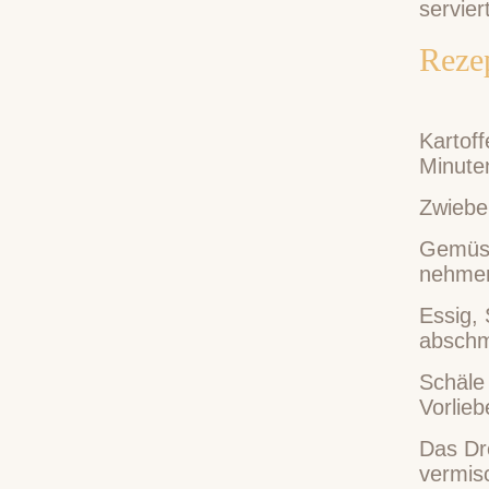
servier
Rezep
Kartoff
Minute
Zwiebel
Gemüse
nehme
Essig, 
absch
Schäle 
Vorlieb
Das Dre
vermis