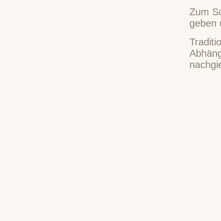
Zum Sch
geben 
Traditi
Abhäng
nachgie