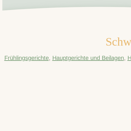
Schwä
Frühlingsgerichte
,
Hauptgerichte und Beilagen
,
H