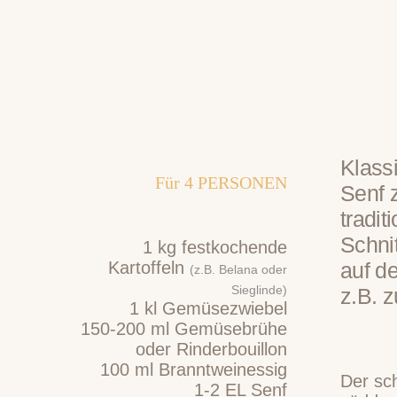
Klass
Für
4
PERSONEN
Senf 
tradit
Schnit
1
kg
festkochende
Kartoffeln
auf d
(z.B. Belana oder
Sieglinde)
z.B. z
1
kl
Gemüsezwiebel
150-200
ml
Gemüsebrühe
oder Rinderbouillon
100
ml
Branntweinessig
Der sch
1-2
EL
Senf