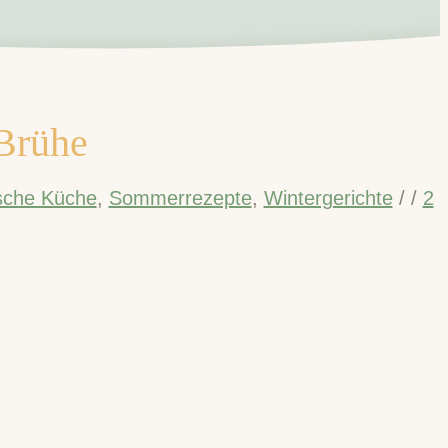
 Brühe
sche Küche
,
Sommerrezepte
,
Wintergerichte
/
/
2