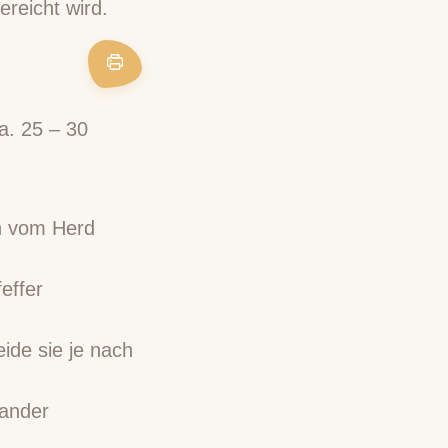
ereicht wird.
a. 25 – 30
n vom Herd
effer
ide sie je nach
nander