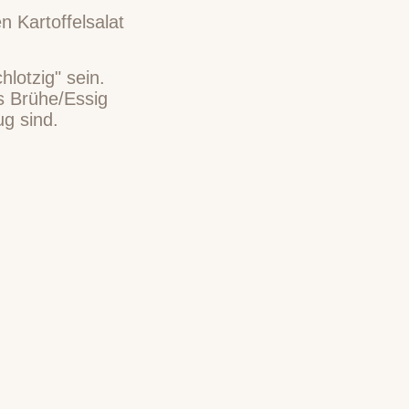
 Kartoffelsalat
hlotzig" sein.
s Brühe/Essig
ug sind.