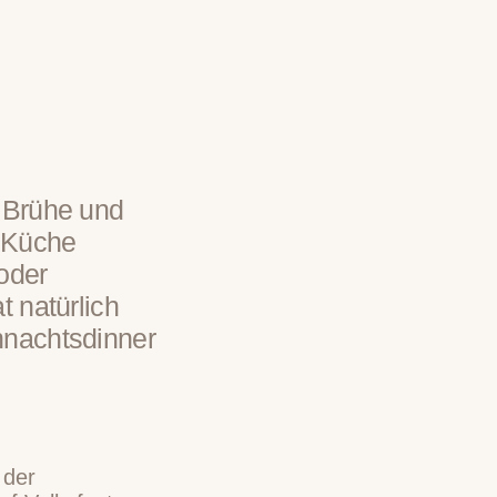
t Brühe und
n Küche
oder
t natürlich
hnachtsdinner
 der