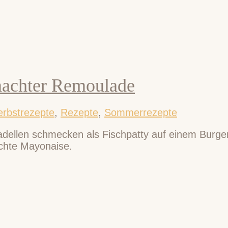
emachter Remoulade
erbstrezepte
,
Rezepte
,
Sommerrezepte
kadellen schmecken als Fischpatty auf einem Burger
achte Mayonaise.